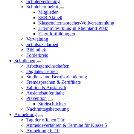
Schülervertretung
Schulelternbeirat
Mitglieder
SEB Aktuell
Klassenelternsprecher-Vollversammlung
Elternmitwirkung in Rheinland-Pfalz
Elternfortbildungen
Verwaltung
Schulsozialarbeit
Bibliothek
Förderkreis
Schulleben
Arbeitsgemeinschaften
Digitales Lernen
Studien- und Berufsorientierung
Fremdsprachen & Zertifikate
Fahrten & Austausch
Auslandsaufenthalte
Prävention
Streitschlichter
Nachmittagsbetreuung
Anmeldung
Tag der offenen Tür
Anmeldeverfahren & Termine für Klasse 5
Anmeldung 6–10