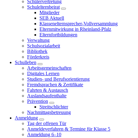
Schülervertretung
Schulelternbeirat
Mitglieder
SEB Aktuell
Klassenelternsprecher-Vollversammlung
Elternmitwirkung in Rheinland-Pfalz
Elternfortbildungen
Verwaltung
Schulsozialarbeit
Bibliothek
Förderkreis
Schulleben
Arbeitsgemeinschaften
Digitales Lernen
Studien- und Berufsorientierung
Fremdsprachen & Zertifikate
Fahrten & Austausch
Auslandsaufenthalte
Prävention
Streitschlichter
Nachmittagsbetreuung
Anmeldung
Tag der offenen Tür
Anmeldeverfahren & Termine für Klasse 5
Anmeldung 6–10