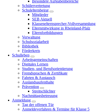
Besondere Aufgabenbereiche
Schülervertretung
Schulelternbeirat
Mitglieder
SEB Aktuell
Klassenelternsprecher-Vollversammlung
Elternmitwirkung in Rheinland-Pfalz
Elternfortbildungen
Verwaltung
Schulsozialarbeit
Bibliothek
Förderkreis
Schulleben
Arbeitsgemeinschaften
Digitales Lernen
Studien- und Berufsorientierung
Fremdsprachen & Zertifikate
Fahrten & Austausch
Auslandsaufenthalte
Prävention
Streitschlichter
Nachmittagsbetreuung
Anmeldung
Tag der offenen Tür
Anmeldeverfahren & Termine für Klasse 5