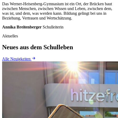
Das
Werner-Heisenberg-Gymnasium
ist
ein
Ort,
der
Brücken
baut
zwischen
Menschen,
zwischen
Wissen
und
Leben,
zwischen
dem,
was
ist,
und
dem,
was
werden
kann.
Bildung
gelingt
bei
uns
in
Beziehung,
Vertrauen
und
Wertschätzung.
Annika Breitenberger
Schulleiterin
Aktuelles
Neues aus dem Schulleben
Alle Neuigkeiten