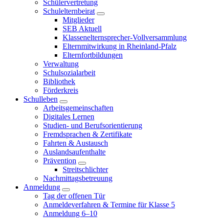
Schülervertretung
Schulelternbeirat
Mitglieder
SEB Aktuell
Klassenelternsprecher-Vollversammlung
Elternmitwirkung in Rheinland-Pfalz
Elternfortbildungen
Verwaltung
Schulsozialarbeit
Bibliothek
Förderkreis
Schulleben
Arbeitsgemeinschaften
Digitales Lernen
Studien- und Berufsorientierung
Fremdsprachen & Zertifikate
Fahrten & Austausch
Auslandsaufenthalte
Prävention
Streitschlichter
Nachmittagsbetreuung
Anmeldung
Tag der offenen Tür
Anmeldeverfahren & Termine für Klasse 5
Anmeldung 6–10