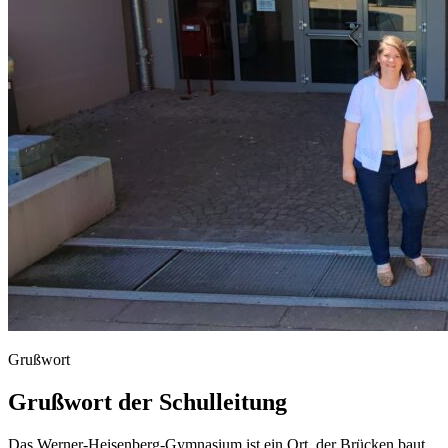
Grußwort
Grußwort der Schulleitung
Das
Werner-Heisenberg-Gymnasium
ist
ein
Ort,
der
Brücken
baut