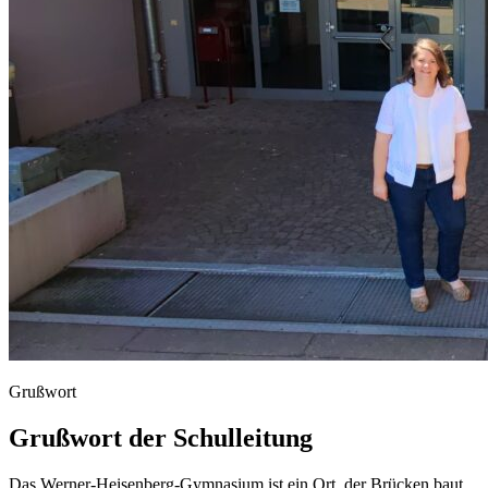
Grußwort
Grußwort der Schulleitung
Das
Werner-Heisenberg-Gymnasium
ist
ein
Ort,
der
Brücken
baut