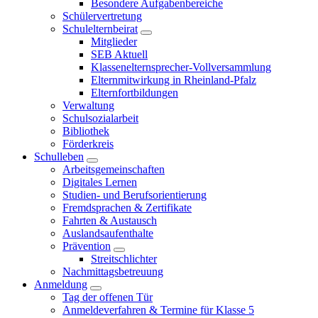
Besondere Aufgabenbereiche
Schülervertretung
Schulelternbeirat
Mitglieder
SEB Aktuell
Klassenelternsprecher-Vollversammlung
Elternmitwirkung in Rheinland-Pfalz
Elternfortbildungen
Verwaltung
Schulsozialarbeit
Bibliothek
Förderkreis
Schulleben
Arbeitsgemeinschaften
Digitales Lernen
Studien- und Berufsorientierung
Fremdsprachen & Zertifikate
Fahrten & Austausch
Auslandsaufenthalte
Prävention
Streitschlichter
Nachmittagsbetreuung
Anmeldung
Tag der offenen Tür
Anmeldeverfahren & Termine für Klasse 5