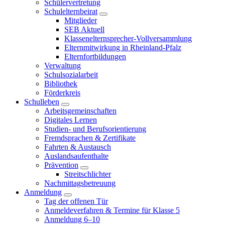
Schülervertretung
Schulelternbeirat
Mitglieder
SEB Aktuell
Klassenelternsprecher-Vollversammlung
Elternmitwirkung in Rheinland-Pfalz
Elternfortbildungen
Verwaltung
Schulsozialarbeit
Bibliothek
Förderkreis
Schulleben
Arbeitsgemeinschaften
Digitales Lernen
Studien- und Berufsorientierung
Fremdsprachen & Zertifikate
Fahrten & Austausch
Auslandsaufenthalte
Prävention
Streitschlichter
Nachmittagsbetreuung
Anmeldung
Tag der offenen Tür
Anmeldeverfahren & Termine für Klasse 5
Anmeldung 6–10